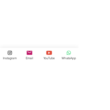
Instagram
Email
YouTube
WhatsApp
© 2023 by SU GİBİ SOHBETLER