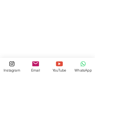
Instagram
Email
YouTube
WhatsApp
© 2023 by SU GİBİ SOHBETLER